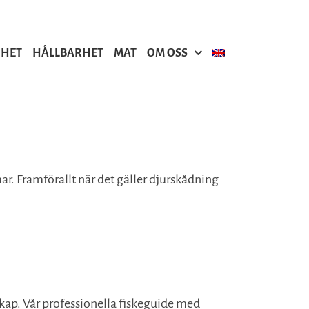
GHET
HÅLLBARHET
MAT
OM OSS
mar. Framförallt när det gäller djurskådning
ällskap. Vår professionella fiskeguide med