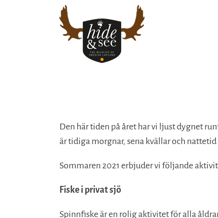
Fortsätt
till
innehållet
Den här tiden på året har vi ljust dygnet run
är tidiga morgnar, sena kvällar och nattetid
Sommaren 2021 erbjuder vi följande aktivit
Fiske i privat sjö
Spinnfiske är en rolig aktivitet för alla åldr