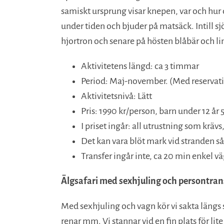
samiskt ursprung visar knepen, var och hur d
under tiden och bjuder på matsäck. Intill 
hjortron och senare på hösten blåbär och l
Aktivitetens längd: ca 3 timmar
Period: Maj-november. (Med reservation 
Aktivitetsnivå: Lätt
Pris: 1990 kr/person, barn under 12 år 
I priset ingår: all utrustning som krä
Det kan vara blöt mark vid stranden så
Transfer ingår inte, ca 20 min enkel 
Älgsafari med sexhjuling och persontra
Med sexhjuling och vagn kör vi sakta längs 
renar mm. Vi stannar vid en fin plats för li