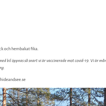
yck och hembakat fika.
med bil öppnas så snart vi är vaccinerade mot covid-19. Vi är må
ing.
@hideandsee.se