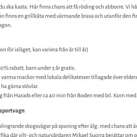
u ska kasta. Här finns chans att få röding och abborre. Vi hå
sjön finns en grillkåta med värmande brasa och utanför den 
ingon.
för isläget, kan variera från år till år)
50% rabatt, barn under 3 år gratis.
vs, varma mackor med lokala delikatesser tillagade över elden
 ha gärna stövlar.
väg från Harads eller ca 40 min från Boden med bil. Kom me
nsportvagn
slingrande skogsvägar på spaning efter älg, med chans att äv
te fika där vilt- och naturvårdaren Mikael Suorra berättar om