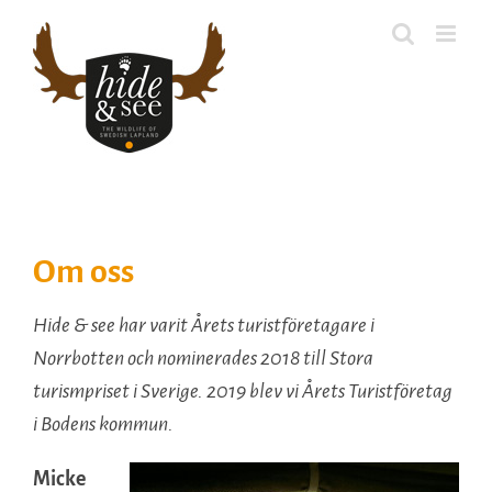
Fortsätt
till
innehållet
Om oss
Hide & see har varit Årets turistföretagare i
Norrbotten och nominerades 2018 till Stora
turismpriset i Sverige. 2019 blev vi Årets Turistföretag
i Bodens kommun.
Micke