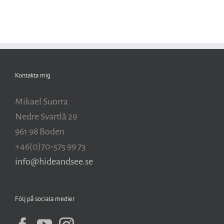
Kontakta mig
Mikael Suorra
Nedre Svartlå 29
961 98 Boden
+46(0)70-575 99 73
info@hideandsee.se
Följ på sociala medier