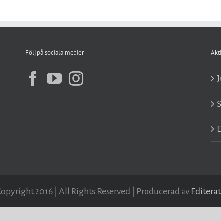
Följ på sociala medier
Akti
J
D
opyright 2016 | All Rights Reserved | Producerad av
Editerat