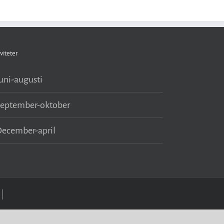
viteter
uni-augusti
September-oktober
ecember-april
|