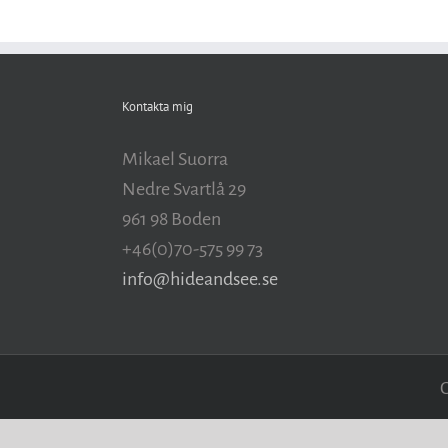
Kontakta mig
Mikael Suorra
Nedre Svartlå 29
961 98 Boden
+46(0)70-575 99 73
info@hideandsee.se
C