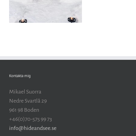
Kontakta mig
Mikael Suorra
Nedre Svartlå 29
961 98 Boden
+46(0)70-575 99 73
info@hideandsee.se