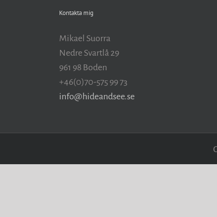
Kontakta mig
Mikael Suorra
Nedre Svartlå 29
961 98 Boden
+46(0)70-575 99 73
info@hideandsee.se
C