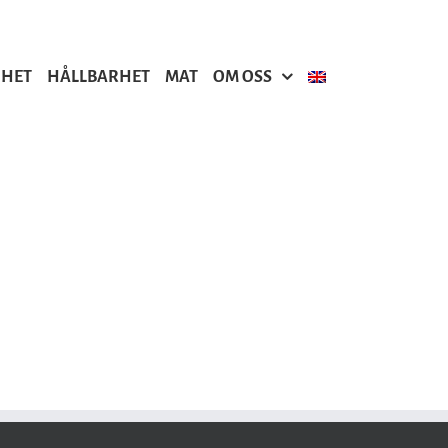
GHET
HÅLLBARHET
MAT
OM OSS