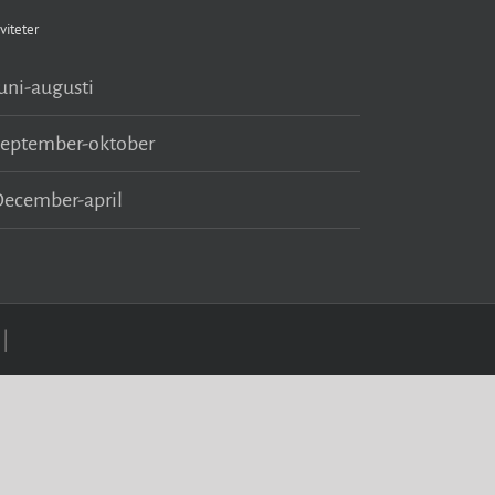
viteter
uni-augusti
September-oktober
ecember-april
|