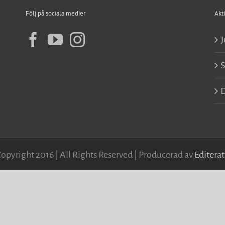
Följ på sociala medier
Akti
J
D
opyright 2016 | All Rights Reserved | Producerad av
Editerat