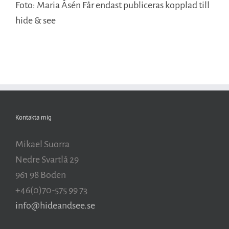
Foto: Maria Åsén Får endast publiceras kopplad till
hide & see
Kontakta mig
Mikael Suorra
Nedre Svartlå 29
961 98 Boden
+46(0)70-575 99 73
info@hideandsee.se