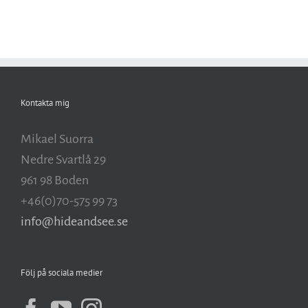
Kontakta mig
Mikael Suorra
Nedre Svartlå 29
961 98 Boden
+46(0)70-575 99 73
info@hideandsee.se
Följ på sociala medier